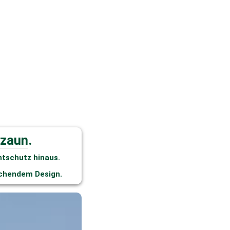
rzaun
.
htschutz hinaus.
echendem Design. 